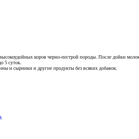
высокоудойных коров черно-пестрой породы. После дойки молоко
о 5 суток.
лины и сырники и другие продукты без всяких добавок.
х