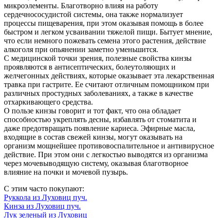
микроэлементы. Благотворно влияя на работу
сердечнососудистой системы, она также нормализует
процессы пищеварения, при этом оказывая помощь в более
быстром и легком усваивании тяжелой пищи. Бытует мнение,
что если немного пожевать семена этого растения, действие
алкоголя при опьянении заметно уменьшится.
С медицинской точки зрения, полезные свойства кинзы
проявляются в антисептических, болеутоляющих и
желчегонных действиях, которые оказывает эта лекарственная
травка при гастрите. Ее считают отличным помощником при
различных простудных заболеваниях, а также в качестве
отхаркивающего средства.
О пользе кинзы говорит и тот факт, что она обладает
способностью укреплять десны, избавлять от стоматита и
даже предотвращать появление кариеса. Эфирные масла,
входящие в состав свежей кинзы, могут оказывать на
организм мощнейшее противовоспалительное и антивирусное
действие. При этом они с легкостью выводятся из организма
через мочевыводящую систему, оказывая благотворное
влияние на почки и мочевой пузырь.
С этим часто покупают:
Руккола из Луховиц пуч.
Кинза из Луховиц пуч.
Лук зеленый из Луховиц