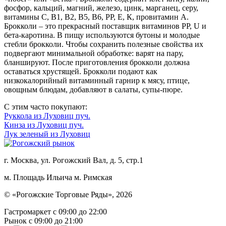
фосфор, кальций, магний, железо, цинк, марганец, серу,
витамины С, В1, В2, В5, В6, РР, Е, К, провитамин А.
Брокколи – это прекрасный поставщик витаминов РР, U и
бета-каротина. В пищу используются бутоны и молодые
стебли брокколи. Чтобы сохранить полезные свойства их
подвергают минимальной обработке: варят на пару,
бланшируют. После приготовления брокколи должна
оставаться хрустящей. Брокколи подают как
низкокалорийный витаминный гарнир к мясу, птице,
овощным блюдам, добавляют в салаты, супы-пюре.
С этим часто покупают:
Руккола из Луховиц пуч.
Кинза из Луховиц пуч.
Лук зеленый из Луховиц
г. Москва, ул. Рогожский Вал, д. 5, стр.1
м. Площадь Ильича
м. Римская
© «Рогожские Торговые Ряды», 2026
Гастромаркет с 09:00 до 22:00
Рынок c 09:00 до 21:00