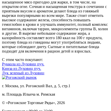
насыщенное мясо пригодно для жарки, в том числе, на
открытом огне. Сочная и насыщенная текстура в сочетании с
приятным вкусом и ароматом делают блюда из говяжьей
вырезки популярными во всем мире. Также стоит отметить
высокое содержание железа, способность повышать
гемоглобин в крови и улучшать иммунитет, полный комплекс
витаминов, включая таурин, микроэлементы группы B, холин
и другие. В вырезке небольшое содержание жира, а
калорийность составляет всего 180 ккал на 100 г продукта,
поэтому блюда из говядины могут употребляться людьми,
которые соблюдают диету. Сытные и питательные блюда
подходят для включения в рацион детей и взрослых.
С этим часто покупают:
Руккола из Луховиц пуч.
Кинза из Луховиц пуч.
Лук зеленый из Луховиц
г. Москва, ул. Рогожский Вал, д. 5, стр.1
м. Площадь Ильича
м. Римская
© «Рогожские Торговые Ряды», 2026