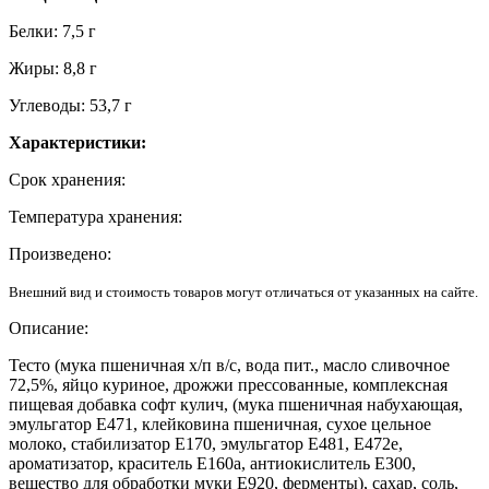
Белки: 7,5 г
Жиры: 8,8 г
Углеводы: 53,7 г
Характеристики:
Срок хранения:
Температура хранения:
Произведено:
Внешний вид и стоимость товаров могут отличаться от указанных на сайте.
Описание:
Тесто (мука пшеничная х/п в/с, вода пит., масло сливочное
72,5%, яйцо куриное, дрожжи прессованные, комплексная
пищевая добавка софт кулич, (мука пшеничная набухающая,
эмульгатор Е471, клейковина пшеничная, сухое цельное
молоко, стабилизатор Е170, эмульгатор Е481, Е472е,
ароматизатор, краситель Е160а, антиокислитель Е300,
вещество для обработки муки Е920, ферменты), сахар, соль,