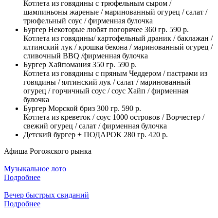
Котлета из говядины с трюфельным сыром /
шампиньоны жареные / маринованный огурец / салат /
трюфельный соус / фирменная булочка
Бургер Некоторые любят погорячее 360 гр. 590 р.
Котлета из говядины/ картофельный драник / баклажан /
ялтинский лук / крошка бекона / маринованный огурец /
сливочный BBQ /фирменная булочка
Бургер Хайпомания 350 гр. 590 р.
Котлета из говядины с пряным Чеддером / пастрами из
говядины / ялтинский лук / салат / маринованный
огурец / горчичный соус / соус Хайп / фирменная
булочка
Бургер Морской бриз 300 гр. 590 р.
Котлета из креветок / соус 1000 островов / Ворчестер /
свежий огурец / салат / фирменная булочка
Детский бургер + ПОДАРОК 280 гр. 420 р.
Афиша Рогожского рынка
Музыкальное лото
Подробнее
Вечер быстрых свиданий
Подробнее