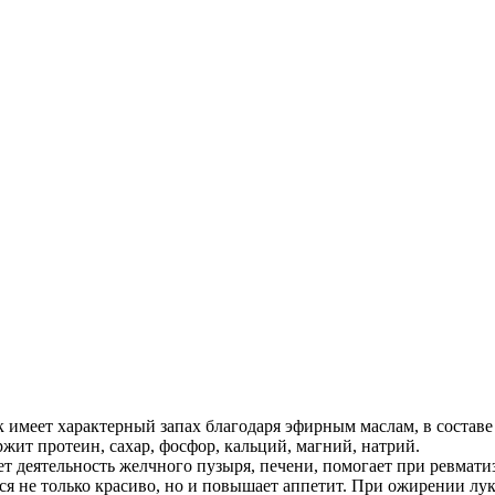
к имеет характерный запах благодаря эфирным маслам, в составе
ржит протеин, сахар, фосфор, кальций, магний, натрий.
 деятельность желчного пузыря, печени, помогает при ревматиз
я не только красиво, но и повышает аппетит. При ожирении лук