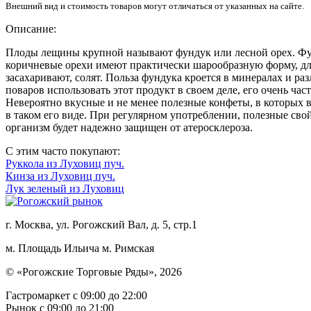
Внешний вид и стоимость товаров могут отличаться от указанных на сайте.
Описание:
Плоды лещины крупной называют фундук или лесной орех. Фун
коричневые орехи имеют практически шарообразную форму, дли
засахаривают, солят. Польза фундука кроется в минералах и р
поваров использовать этот продукт в своем деле, его очень час
Невероятно вкусные и не менее полезные конфеты, в которых в
в таком его виде. При регулярном употреблении, полезные свой
организм будет надежно защищен от атеросклероза.
С этим часто покупают:
Руккола из Луховиц пуч.
Кинза из Луховиц пуч.
Лук зеленый из Луховиц
г. Москва, ул. Рогожский Вал, д. 5, стр.1
м. Площадь Ильича
м. Римская
© «Рогожские Торговые Ряды», 2026
Гастромаркет с 09:00 до 22:00
Рынок c 09:00 до 21:00